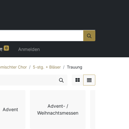
0
Anmelden
mischter Chor
5-stg. + Bläser
Trauung
Advent- /
Advent
Chorbücher
Weihnachtsmessen