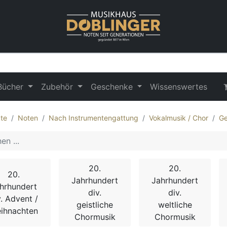
Bücher
Zubehör
Geschenke
Wissenswertes
te
Noten
Nach Instrumentengattung
Vokalmusik / Chor
Ge
20.
20.
20.
Jahrhundert
Jahrhundert
hrhundert
div.
div.
v. Advent /
geistliche
weltliche
ihnachten
Chormusik
Chormusik