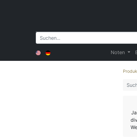
Noten
Produk
Ja
di
We