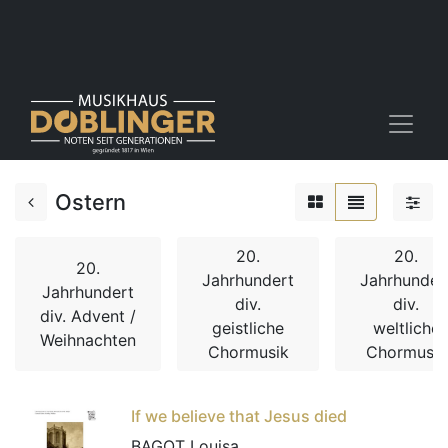
Ostern
20.
20.
20.
Jahrhundert
Jahrhunder
Jahrhundert
div.
div.
div. Advent /
geistliche
weltliche
Weihnachten
Chormusik
Chormusik
If we believe that Jesus died
BAGOT Louisa