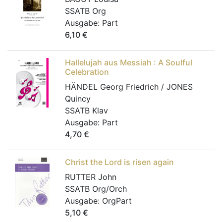
SSATB Org
Ausgabe:
Part
6,10
€
Hallelujah aus Messiah : A Soulful
Celebration
HÄNDEL Georg Friedrich / JONES
Quincy
SSATB Klav
Ausgabe:
Part
4,70
€
Christ the Lord is risen again
RUTTER John
SSATB Org/Orch
Ausgabe:
OrgPart
5,10
€