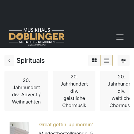
Spirituals
20.
20.
20.
Jahrhundert
Jahrhunder
Jahrhundert
div.
div.
div. Advent /
geistliche
weltliche
Weihnachten
Chormusik
Chormusik
Great gettin' up mornin'
Mindestbestellmenge:
5