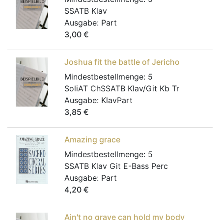
SSATB Klav
Ausgabe:
Part
3,00
€
Joshua fit the battle of Jericho
Mindestbestellmenge:
5
SoliAT ChSSATB Klav/Git Kb Tr
Ausgabe:
KlavPart
3,85
€
Amazing grace
Mindestbestellmenge:
5
SSATB Klav Git E-Bass Perc
Ausgabe:
Part
4,20
€
Ain't no grave can hold my body