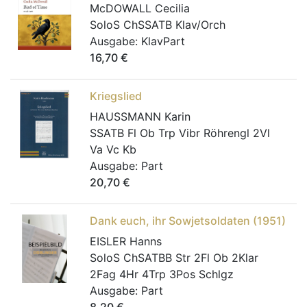
McDOWALL Cecilia
SoloS ChSSATB Klav/Orch
Ausgabe:
KlavPart
16,70
€
Kriegslied
HAUSSMANN Karin
SSATB Fl Ob Trp Vibr Röhrengl 2Vl
Va Vc Kb
Ausgabe:
Part
20,70
€
Dank euch, ihr Sowjetsoldaten (1951)
EISLER Hanns
SoloS ChSATBB Str 2Fl Ob 2Klar
2Fag 4Hr 4Trp 3Pos Schlgz
Ausgabe:
Part