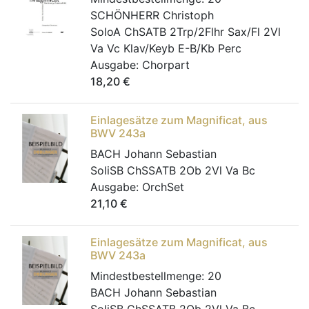
SCHÖNHERR Christoph
SoloA ChSATB 2Trp/2Flhr Sax/Fl 2Vl
Va Vc Klav/Keyb E-B/Kb Perc
Ausgabe:
Chorpart
18,20
€
Einlagesätze zum Magnificat, aus
BWV 243a
BACH Johann Sebastian
SoliSB ChSSATB 2Ob 2Vl Va Bc
Ausgabe:
OrchSet
21,10
€
Einlagesätze zum Magnificat, aus
BWV 243a
Mindestbestellmenge:
20
BACH Johann Sebastian