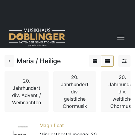
Maria / Heilige
20.
20.
20.
Jahrhundert
Jahrhunder
Jahrhundert
div.
div.
div. Advent /
geistliche
weltliche
Weihnachten
Chormusik
Chormusik
Magnificat
Mindestbestellmenge:
20