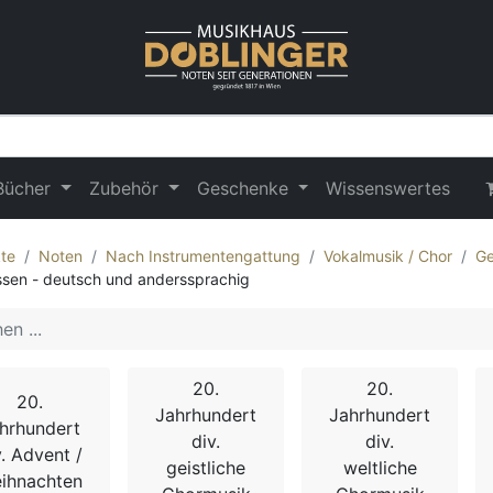
Bücher
Zubehör
Geschenke
Wissenswertes
te
Noten
Nach Instrumentengattung
Vokalmusik / Chor
Ge
sen - deutsch und anderssprachig
20.
20.
20.
Jahrhundert
Jahrhundert
hrhundert
div.
div.
v. Advent /
geistliche
weltliche
ihnachten