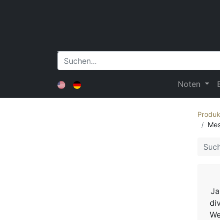
Noten
Produk
Mes
Ja
di
We