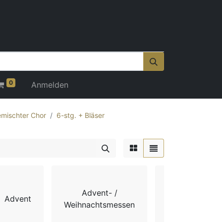
0
Anmelden
mischter Chor
6-stg. + Bläser
Advent- /
Advent
Chorbücher
Weihnachtsmessen