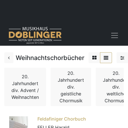
Weihnachtschorbücher
20.
20.
20.
Jahrhundert
Jahrhunder
Jahrhundert
div.
div.
div. Advent /
geistliche
weltliche
Weihnachten
Chormusik
Chormusik
Feldafiniger Chorbuch
FELLER Harald