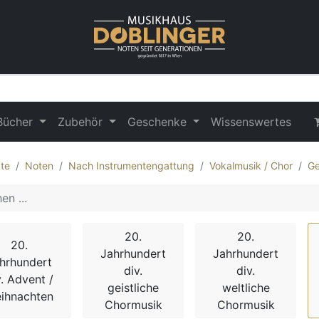
Bücher
Zubehör
Geschenke
Wissenswertes
te
Noten
Nach Instrumentengattung
Vokalmusik / Chor
Ge
20.
20.
20.
Jahrhundert
Jahrhundert
hrhundert
div.
div.
v. Advent /
geistliche
weltliche
ihnachten
Chormusik
Chormusik