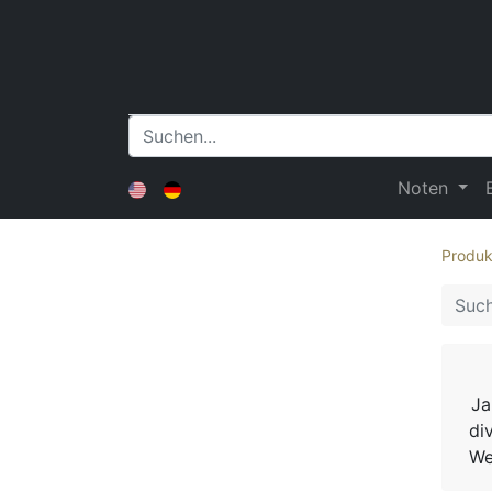
Noten
Produk
Ja
di
We