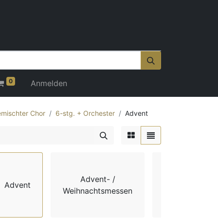
0
Anmelden
mischter Chor
6-stg. + Orchester
Advent
Advent- /
Advent
Chorbücher
Weihnachtsmessen