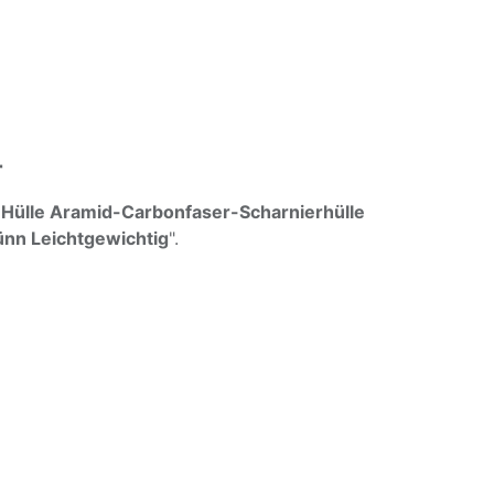
r
 Hülle Aramid-Carbonfaser-Scharnierhülle
nn Leichtgewichtig
".