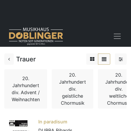
Trauer
20.
20.
20.
Jahrhundert
Jahrhunder
Jahrhundert
div.
div.
div. Advent /
geistliche
weltliche
Weihnachten
Chormusik
Chormusik
In paradisum
DUBRA Rihards