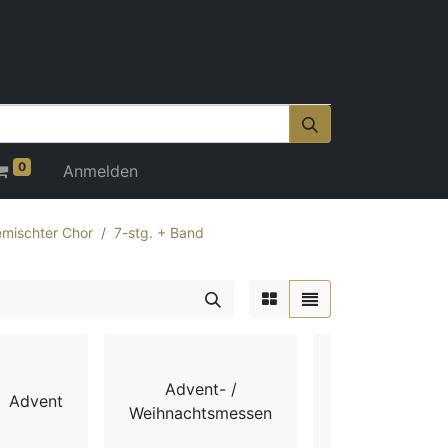
0
Anmelden
mischter Chor
7-stg. + Band
Advent- /
Advent
Chorbücher
Weihnachtsmessen