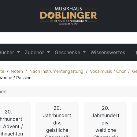
Bücher
Zubehör
Geschenke
Wissenswertes
te
Noten
Nach Instrumentengattung
Vokalmusik / Chor
Ge
woche / Passion
20.
20.
20.
Jahrhundert
Jahrhundert
hrhundert
div.
div.
v. Advent /
geistliche
weltliche
ihnachten