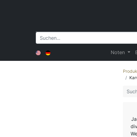
Noten
Produk
Kar
Ja
di
We