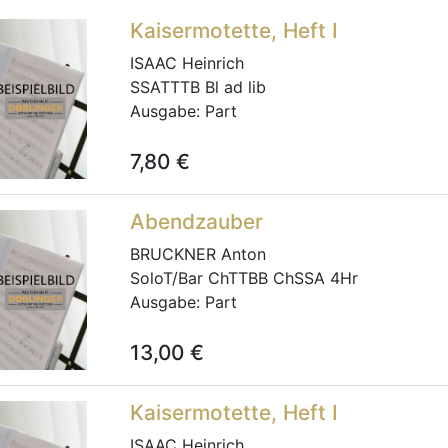
Kaisermotette, Heft I
ISAAC Heinrich
SSATTTB Bl ad lib
Ausgabe:
Part
7,80
€
Abendzauber
BRUCKNER Anton
SoloT/Bar ChTTBB ChSSA 4Hr
Ausgabe:
Part
13,00
€
Kaisermotette, Heft I
ISAAC Heinrich