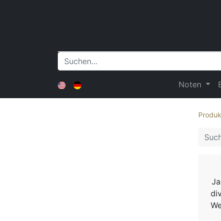
Noten
Produk
Ja
di
We