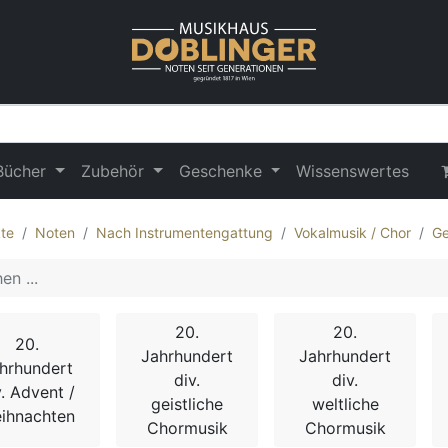
Bücher
Zubehör
Geschenke
Wissenswertes
te
Noten
Nach Instrumentengattung
Vokalmusik / Chor
Ge
20.
20.
20.
Jahrhundert
Jahrhundert
hrhundert
div.
div.
v. Advent /
geistliche
weltliche
ihnachten
Chormusik
Chormusik