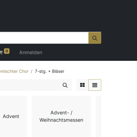
0
Anmelden
mischter Chor
7-stg. + Bläser
Advent- /
Advent
Chorbücher
Weihnachtsmessen