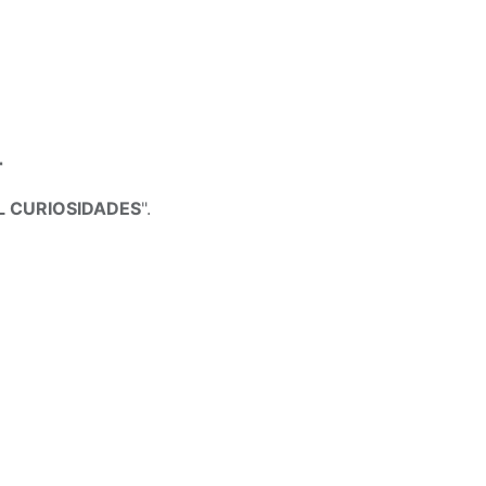
r
 CURIOSIDADES
".