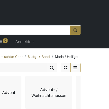
0
Anmelden
mischter Chor
8-stg. + Band
Maria / Heilige
Advent- /
Advent
Chorbücher
Weihnachtsmessen