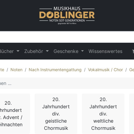
Bücher
Zubehör
Geschenke
Wissenswertes
te
Noten
Nach Instrumentengattung
Vokalmusik / Chor
Ge
20.
20.
20.
Jahrhundert
Jahrhundert
hrhundert
div.
div.
v. Advent /
geistliche
weltliche
ihnachten
Chormusik
Chormusik