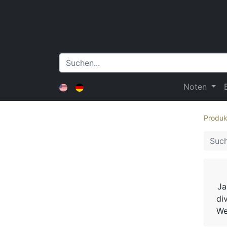
Noten
Produk
Ja
di
We