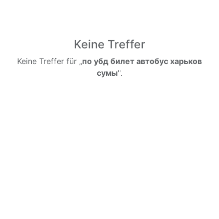
Keine Treffer
Keine Treffer für „
по убд билет автобус харьков
сумы
".