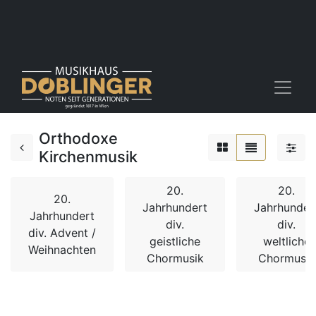
Orthodoxe
Kirchenmusik
20.
20.
20.
Jahrhundert
Jahrhunder
Jahrhundert
div.
div.
div. Advent /
geistliche
weltliche
Weihnachten
Chormusik
Chormusik