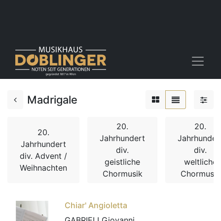
Madrigale
20.
20.
20.
Jahrhundert
Jahrhunder
Jahrhundert
div.
div.
div. Advent /
geistliche
weltliche
Weihnachten
Chormusik
Chormusik
Chiar' Angioletta
GABRIELI Giovanni