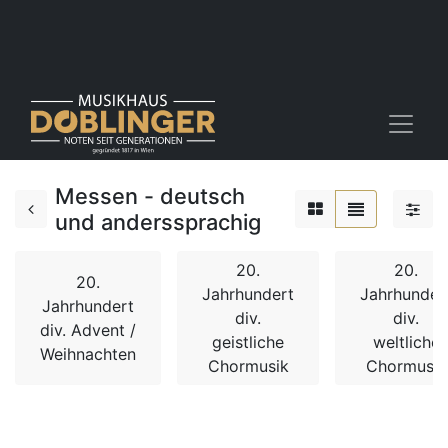
Messen - deutsch
und anderssprachig
20.
20.
20.
Jahrhundert
Jahrhunder
Jahrhundert
div.
div.
div. Advent /
geistliche
weltliche
Weihnachten
Chormusik
Chormusik