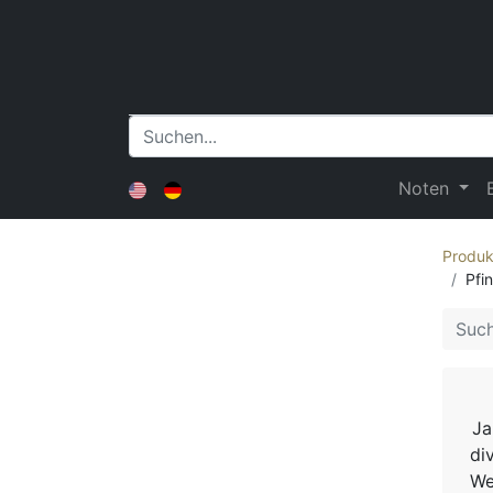
Noten
Produk
Pfi
Ja
di
We