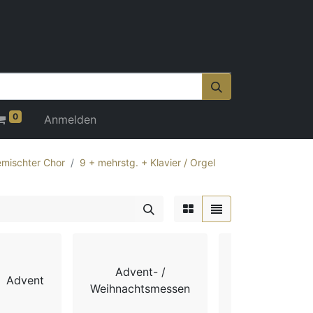
0
Anmelden
mischter Chor
9 + mehrstg. + Klavier / Orgel
Advent- /
Advent
Chorbücher
Weihnachtsmessen