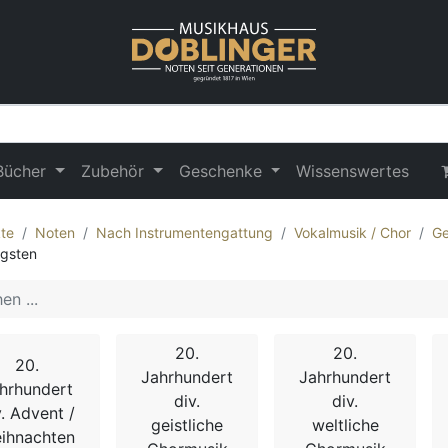
Bücher
Zubehör
Geschenke
Wissenswertes
te
Noten
Nach Instrumentengattung
Vokalmusik / Chor
Ge
ngsten
20.
20.
20.
Jahrhundert
Jahrhundert
hrhundert
div.
div.
v. Advent /
geistliche
weltliche
ihnachten