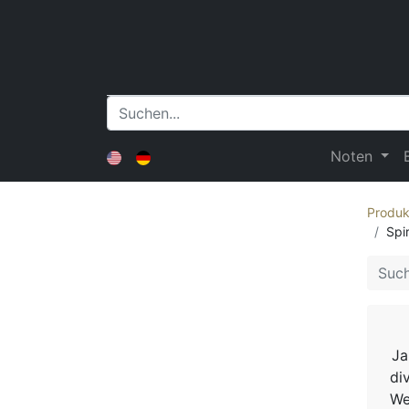
Noten
Produk
Spir
Ja
di
We