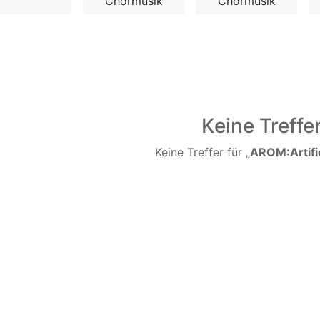
Chormusik
Chormusik
Keine Treffe
Keine Treffer für „
AROM:Artifi