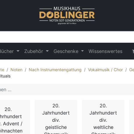
Bücher
Zubehör
Geschenke
Wissenswertes
te
Noten
Nach Instrumentengattung
Vokalmusik / Chor
Ge
ituals
20.
20.
20.
Jahrhundert
Jahrhundert
hrhundert
div.
div.
v. Advent /
geistliche
weltliche
ihnachten