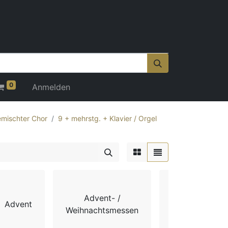
0
Anmelden
mischter Chor
9 + mehrstg. + Klavier / Orgel
Advent- /
Advent
Chorbücher
Weihnachtsmessen