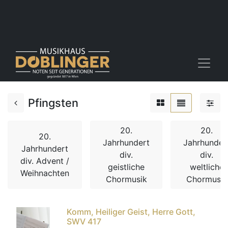
Pfingsten
20.
20.
20.
Jahrhundert
Jahrhunder
Jahrhundert
div.
div.
div. Advent /
geistliche
weltliche
Weihnachten
Chormusik
Chormusik
Komm, Heiliger Geist, Herre Gott,
SWV 417