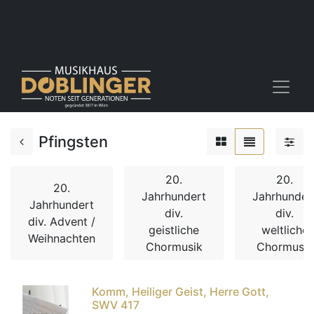
Pfingsten
20.
20.
20.
Jahrhundert
Jahrhunder
Jahrhundert
div.
div.
div. Advent /
geistliche
weltliche
Weihnachten
Chormusik
Chormusik
Komm, Heiliger Geist, Herre Gott,
SWV 417