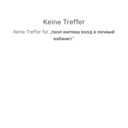
Keine Treffer
Keine Treffer für „
пазл инглиш вход в личный
кабинет
".