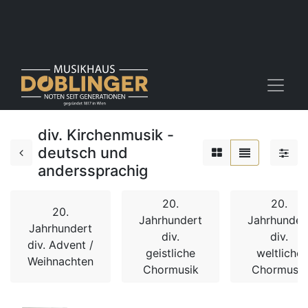
div. Kirchenmusik -
deutsch und
anderssprachig
20.
20.
20.
Jahrhundert
Jahrhunder
Jahrhundert
div.
div.
div. Advent /
geistliche
weltliche
Weihnachten
Chormusik
Chormusik