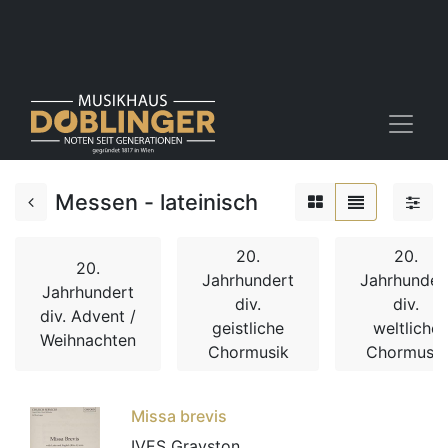
Messen - lateinisch
20.
20.
20.
Jahrhundert
Jahrhunder
Jahrhundert
div.
div.
div. Advent /
geistliche
weltliche
Weihnachten
Chormusik
Chormusik
Missa brevis
IVES Grayston