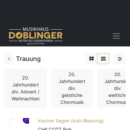
Trauung
20.
20.
20.
Jahrhundert
Jahrhunder
Jahrhundert
div.
div.
div. Advent /
geistliche
weltliche
Weihnachten
Chormusik
Chormusik
Irischer Segen (Irish Blessing)
CHILCOTT Bob