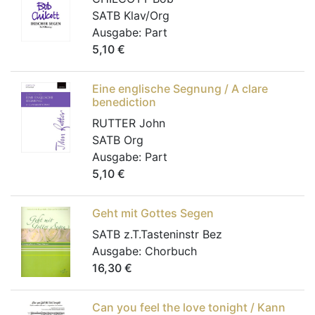
SATB Klav/Org
Ausgabe:
Part
5,10
€
Eine englische Segnung / A clare
benediction
RUTTER John
SATB Org
Ausgabe:
Part
5,10
€
Geht mit Gottes Segen
SATB z.T.Tasteninstr Bez
Ausgabe:
Chorbuch
16,30
€
Can you feel the love tonight / Kann