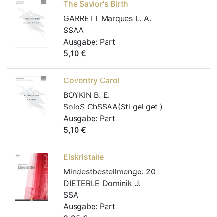
The Savior's Birth
GARRETT Marques L. A.
SSAA
Ausgabe:
Part
5,10
€
Coventry Carol
BOYKIN B. E.
SoloS ChSSAA(Sti gel.get.)
Ausgabe:
Part
5,10
€
Eiskristalle
Mindestbestellmenge:
20
DIETERLE Dominik J.
SSA
Ausgabe:
Part