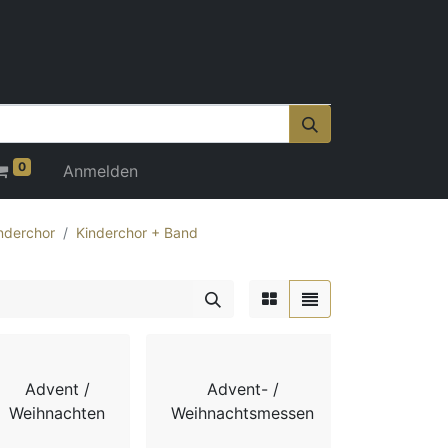
0
Anmelden
nderchor
Kinderchor + Band
Advent /
Advent- /
Adv
Weihnachten
Weihnachtsmessen
Weihnach