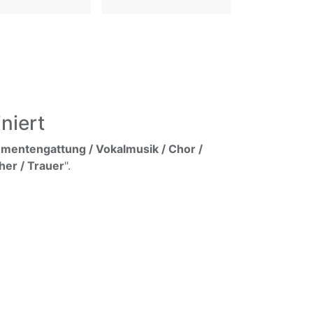
niert
umentengattung / Vokalmusik / Chor /
her / Trauer
".