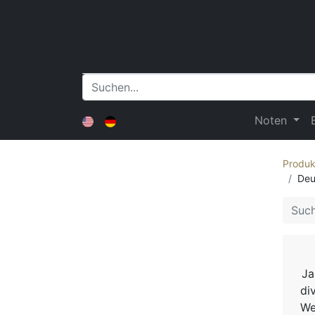
Noten
Produk
Deu
Ja
di
We