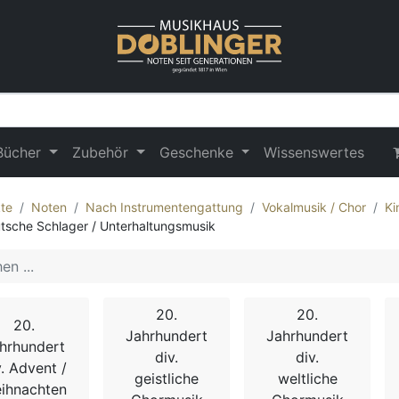
Bücher
Zubehör
Geschenke
Wissenswertes
te
Noten
Nach Instrumentengattung
Vokalmusik / Chor
Ki
tsche Schlager / Unterhaltungsmusik
20.
20.
20.
Jahrhundert
Jahrhundert
hrhundert
div.
div.
v. Advent /
geistliche
weltliche
ihnachten