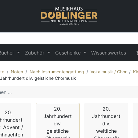
Bücher
Zubehör
Geschenke
Wissenswertes
te
Noten
Nach Instrumentengattung
Vokalmusik / Chor
Ki
 Jahrhundert div. geistliche Chormusik
20.
20.
20.
Jahrhundert
Jahrhundert
hrhundert
div.
div.
v. Advent /
geistliche
weltliche
ihnachten