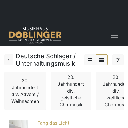
Deutsche Schlager /
Unterhaltungsmusik
20.
20.
20.
Jahrhundert
Jahrhunder
Jahrhundert
div.
div.
div. Advent /
geistliche
weltliche
Weihnachten
Chormusik
Chormusik
Fang das Licht