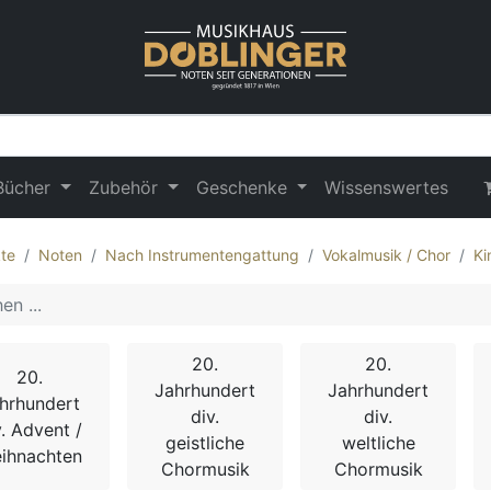
Bücher
Zubehör
Geschenke
Wissenswertes
te
Noten
Nach Instrumentengattung
Vokalmusik / Chor
Ki
20.
20.
20.
Jahrhundert
Jahrhundert
hrhundert
div.
div.
v. Advent /
geistliche
weltliche
ihnachten
Chormusik
Chormusik