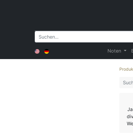
Noten
Produk
Ja
di
We