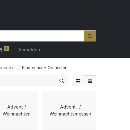
0
Anmelden
nderchor
Kinderchor + Orchester
Advent /
Advent- /
Adv
Weihnachten
Weihnachtsmessen
Weihnach