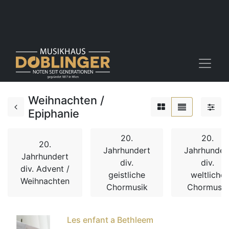
Weihnachten /
Epiphanie
20.
20.
20.
Jahrhundert
Jahrhunder
Jahrhundert
div.
div.
div. Advent /
geistliche
weltliche
Weihnachten
Chormusik
Chormusik
Les enfant a Bethleem