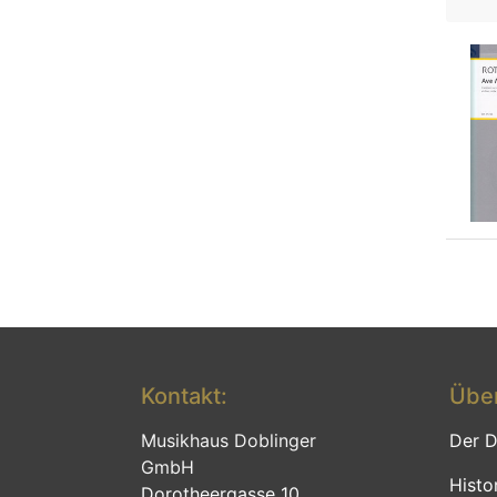
Kontakt:
Über
Musikhaus Doblinger
Der D
GmbH
Histo
Dorotheergasse 10