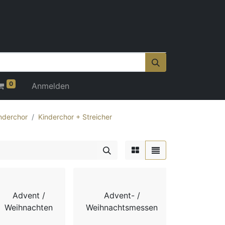
0
Anmelden
nderchor
Kinderchor + Streicher
Advent /
Advent- /
Adv
Weihnachten
Weihnachtsmessen
Weihnach