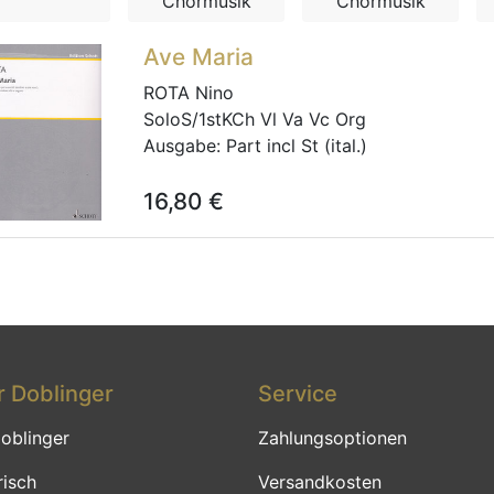
Chormusik
Chormusik
Ave Maria
ROTA Nino
SoloS/1stKCh Vl Va Vc Org
Ausgabe:
Part incl St (ital.)
16,80
€
 Doblinger
Service
oblinger
Zahlungsoptionen
risch
Versandkosten