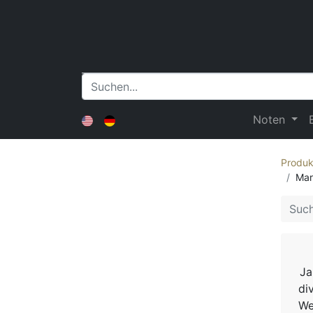
Noten
Produk
Mari
Ja
di
We