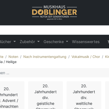
Bücher
Zubehör
Geschenke
Wissenswertes
te
Noten
Nach Instrumentengattung
Vokalmusik / Chor
Ki
a / Heilige
20.
20.
20.
Jahrhundert
Jahrhundert
hrhundert
div.
div.
v. Advent /
geistliche
weltliche
ihnachten