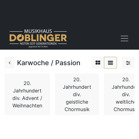
Karwoche / Passion
20.
20.
20.
Jahrhundert
Jahrhunder
Jahrhundert
div.
div.
div. Advent /
geistliche
weltliche
Weihnachten
Chormusik
Chormusik