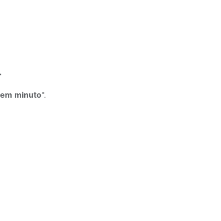
r
 em minuto
".