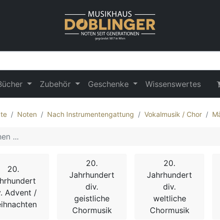
Bücher
Zubehör
Geschenke
Wissenswertes
te
Noten
Nach Instrumentengattung
Vokalmusik / Chor
Mä
20.
20.
20.
Jahrhundert
Jahrhundert
hrhundert
div.
div.
v. Advent /
geistliche
weltliche
ihnachten
Chormusik
Chormusik