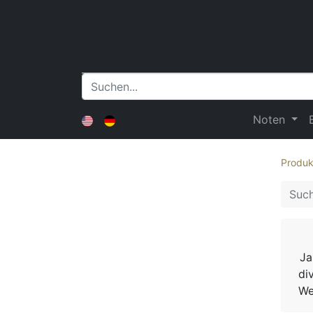
Noten
Produk
Ja
di
We