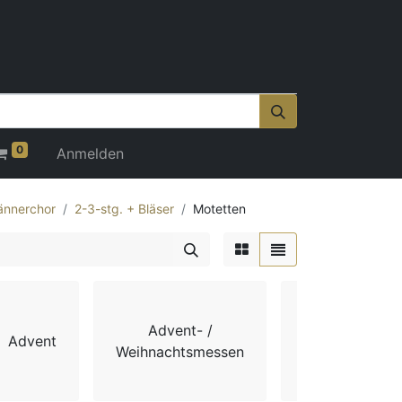
0
Anmelden
nnerchor
2-3-stg. + Bläser
Motetten
Advent- /
Advent
Chorbücher
Weihnachtsmessen