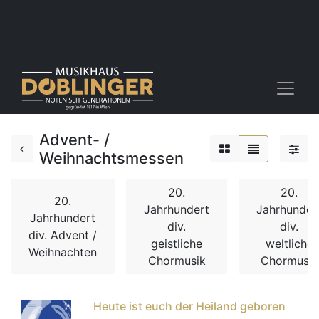
Advent- /
Weihnachtsmessen
20.
20.
20.
Jahrhundert
Jahrhunder
Jahrhundert
div.
div.
div. Advent /
geistliche
weltliche
Weihnachten
Chormusik
Chormusik
Heute ist euch der Heiland geboren