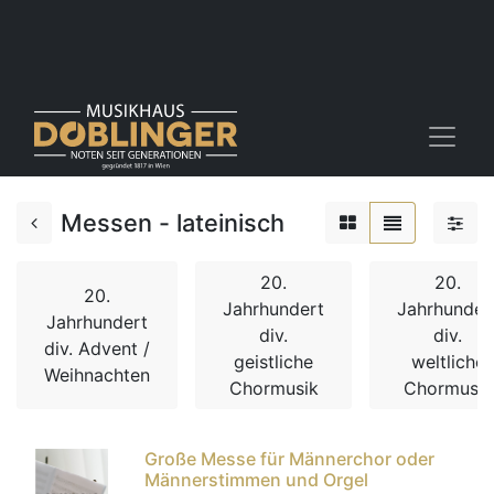
Messen - lateinisch
20.
20.
20.
Jahrhundert
Jahrhunder
Jahrhundert
div.
div.
div. Advent /
geistliche
weltliche
Weihnachten
Chormusik
Chormusik
Große Messe für Männerchor oder
Männerstimmen und Orgel