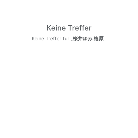
Keine Treffer
Keine Treffer für „
桜井ゆみ 樁原
".