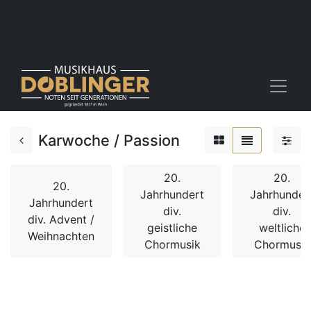
Karwoche / Passion
20.
20.
20.
Jahrhundert
Jahrhunder
Jahrhundert
div.
div.
div. Advent /
geistliche
weltliche
Weihnachten
Chormusik
Chormusik