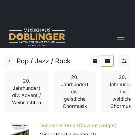
Pop / Jazz / Rock
20.
20.
20.
Jahrhundert
Jahrhunder
Jahrhundert
div.
div.
div. Advent /
geistliche
weltliche
Weihnachten
Chormusik
Chormusik
December 1963 (Oh what a night)
Mindestbestellmenge:
10