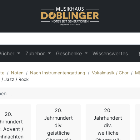
Bücher
Zubehör
Geschenke
Wissenswertes
te
Noten
Nach Instrumentengattung
Vokalmusik / Chor
Mä
 / Jazz / Rock
20.
20.
20.
Jahrhundert
Jahrhundert
hrhundert
div.
div.
v. Advent /
geistliche
weltliche
ihnachten