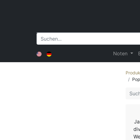
Noten
Produk
Pop
Ja
di
We