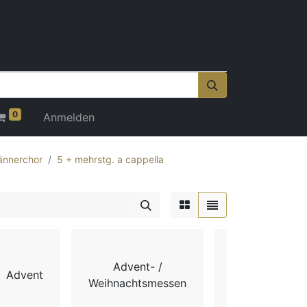
0
Anmelden
nnerchor
5 + mehrstg. a cappella
Advent- /
Advent
Chorbücher
Weihnachtsmessen