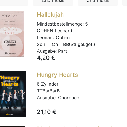
Chormusik
Chormusik
Hallelujah
Mindestbestellmenge:
5
COHEN Leonard
Leonard Cohen
SoliTT ChTTBB(Sti gel.get.)
Ausgabe:
Part
4,20
€
Hungry Hearts
6 Zylinder
TTBarBarB
Ausgabe:
Chorbuch
21,10
€