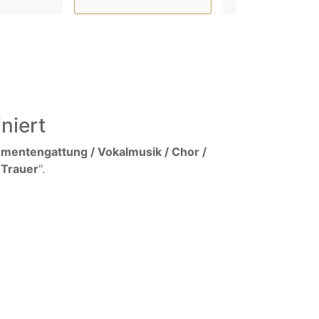
niert
umentengattung / Vokalmusik / Chor /
 Trauer
".