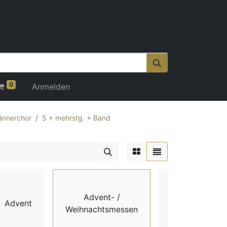
0
Anmelden
nnerchor
5 + mehrstg. + Band
Advent- /
Advent
Chorbücher
Weihnachtsmessen