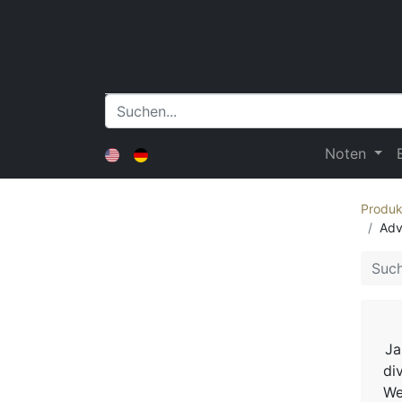
Noten
Produk
Adv
Ja
di
We