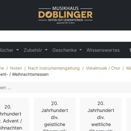
Bücher
Zubehör
Geschenke
Wissenswertes
te
Noten
Nach Instrumentengattung
Vokalmusik / Chor
Mä
ent- / Weihnachtsmessen
20.
20.
20.
Jahrhundert
Jahrhundert
hrhundert
div.
div.
v. Advent /
geistliche
weltliche
ihnachten