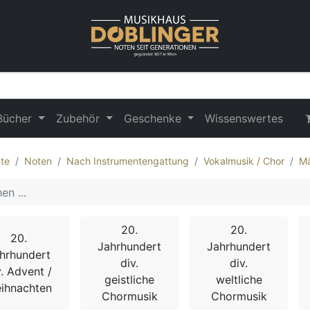
Bücher
Zubehör
Geschenke
Wissenswertes
te
Noten
Nach Instrumentengattung
Vokalmusik / Chor
Mä
20.
20.
20.
Jahrhundert
Jahrhundert
hrhundert
div.
div.
v. Advent /
geistliche
weltliche
ihnachten
Chormusik
Chormusik