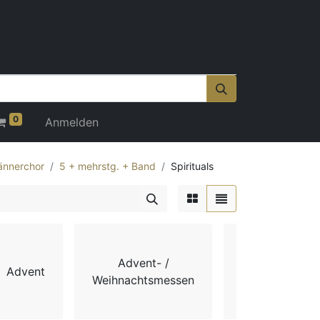
0
Anmelden
nnerchor
5 + mehrstg. + Band
Spirituals
Advent- /
Advent
Chorbücher
Weihnachtsmessen