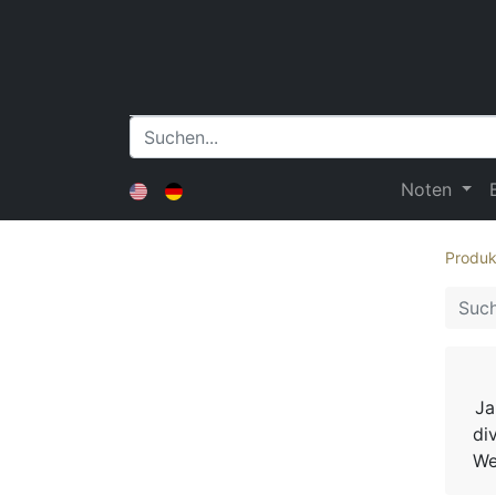
Noten
Produk
Ja
di
We