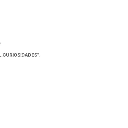
r
 CURIOSIDADES
".