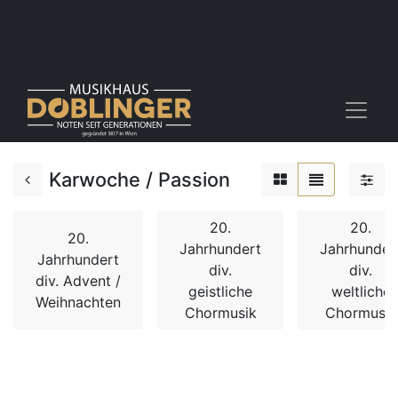
Karwoche / Passion
20.
20.
20.
Jahrhundert
Jahrhunder
Jahrhundert
div.
div.
div. Advent /
geistliche
weltliche
Weihnachten
Chormusik
Chormusik