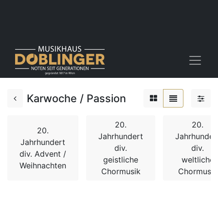
Karwoche / Passion
20.
20.
20.
Jahrhundert
Jahrhunder
Jahrhundert
div.
div.
div. Advent /
geistliche
weltliche
Weihnachten
Chormusik
Chormusik