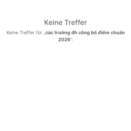
Keine Treffer
Keine Treffer für „
các trường đh công bố điểm chuẩn
2026
".