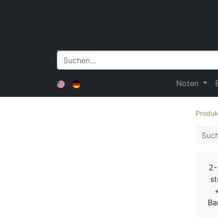
Noten
Produk
2-
st
Ba