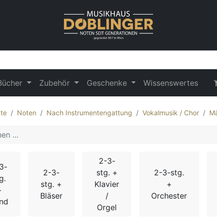
Bücher
Zubehör
Geschenke
Wissenswertes
te
Noten
Nach Instrumentengattung
Vokalmusik / Chor
Mä
2-3-
3-
2-3-
stg. +
2-3-stg.
g.
stg. +
Klavier
+
+
Bläser
/
Orchester
nd
Orgel