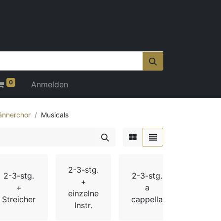
0
Anmelden
nnerchor
Musicals
2-3-stg.
20
2-3-stg.
2-3-stg.
+
Jahrh
+
a
einzelne
div. Ad
Streicher
cappella
Instr.
Weihn