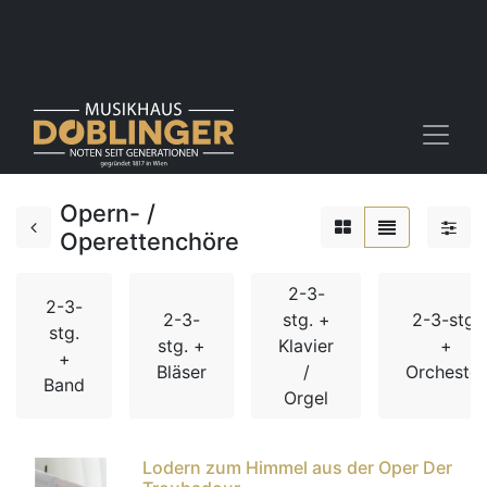
Opern- /
Operettenchöre
2-3-
2-3-
2-3-
stg. +
2-3-stg.
stg.
stg. +
Klavier
+
+
Bläser
/
Orchester
Band
Orgel
Lodern zum Himmel aus der Oper Der