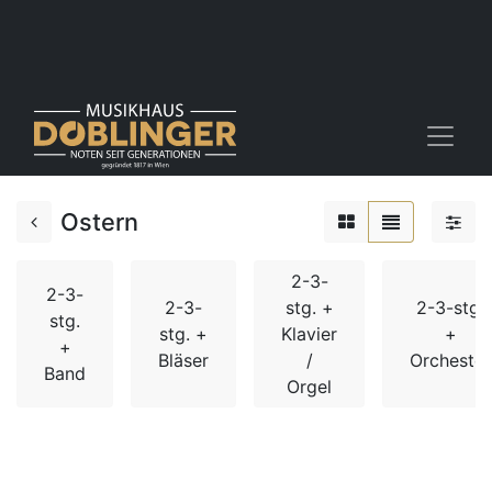
Ostern
2-3-
2-3-
2-3-
stg. +
2-3-stg.
stg.
stg. +
Klavier
+
+
Bläser
/
Orchester
Band
Orgel