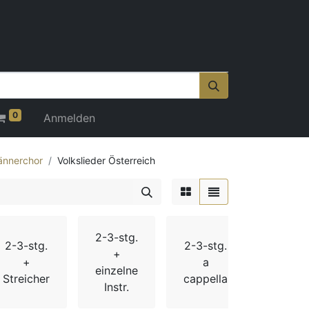
0
Anmelden
nnerchor
Volkslieder Österreich
2-3-stg.
20
2-3-stg.
2-3-stg.
+
Jahrh
+
a
einzelne
div. Ad
Streicher
cappella
Instr.
Weihn