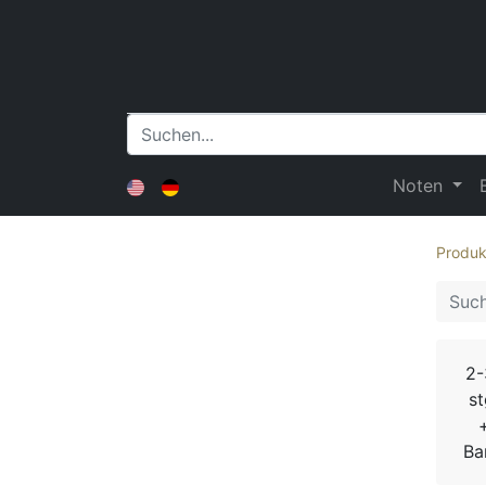
Noten
Produk
2-
st
Ba