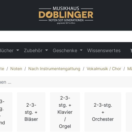
Bücher
Zubehör
Geschenke
Wissenswertes
te
Noten
Nach Instrumentengattung
Vokalmusik / Chor
Mä
2-3-
3-
2-3-
stg. +
2-3-stg.
g.
stg. +
Klavier
+
+
Bläser
/
Orchester
nd
Orgel