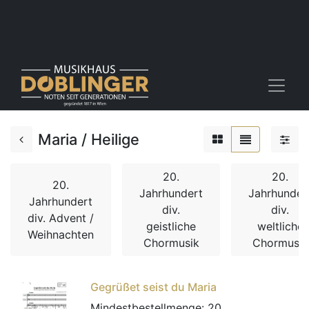
Maria / Heilige
20.
20.
20.
Jahrhundert
Jahrhunder
Jahrhundert
div.
div.
div. Advent /
geistliche
weltliche
Weihnachten
Chormusik
Chormusik
Gegrüßet seist du Maria
Mindestbestellmenge:
20