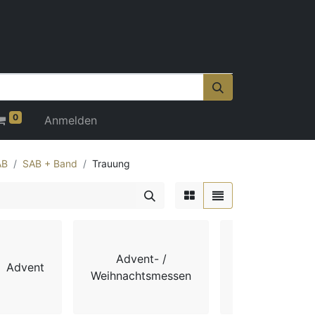
0
Anmelden
AB
SAB + Band
Trauung
Advent- /
Advent
Chorbücher
Weihnachtsmessen