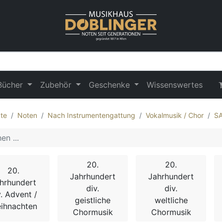
Bücher
Zubehör
Geschenke
Wissenswertes
te
Noten
Nach Instrumentengattung
Vokalmusik / Chor
S
20.
20.
20.
Jahrhundert
Jahrhundert
hrhundert
div.
div.
v. Advent /
geistliche
weltliche
ihnachten
Chormusik
Chormusik