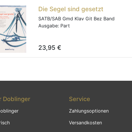
Die Segel sind gesetzt
SATB/SAB Gmd Klav Git Bez Band
Ausgabe:
Part
23,95
€
 Doblinger
Service
oblinger
Zahlungsoptionen
risch
Versandkosten