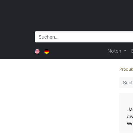
Noten
Produk
Ja
di
We