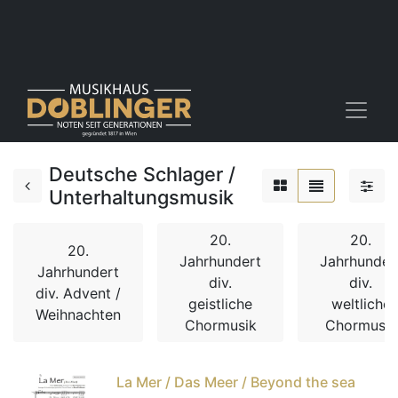
Deutsche Schlager /
Unterhaltungsmusik
20.
20.
20.
Jahrhundert
Jahrhunder
Jahrhundert
div.
div.
div. Advent /
geistliche
weltliche
Weihnachten
Chormusik
Chormusik
La Mer / Das Meer / Beyond the sea